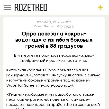
09:23
MSK
, 29 июля 2019
Павел Чмиль
10 616
0
Oppo показала «экран-
водопад» с изгибом боковых
граней в 88 градусов
В интернете появилось несколько «живых»
изображений и роликов прототипа.
Китайская компания Oppo, принадлежащая
концерну BBK, готовит к выпуску дисплей с сильно
изогнутыми боковыми гранями под названием
Waterfall Screen («экран-водопад»).
«Живыми» изображениями разработки, а также
некоторыми роликами, поделился сам вице-
президент корпорации Брайан Шен в социальной