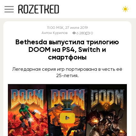
11:00
MSK
, 27 июля 2019
Антон Курилов
6 280
0
Bethesda выпустила трилогию
DOOM на PS4, Switch и
смартфоны
Легедарная серия игр портирована в честь её
25-летия.