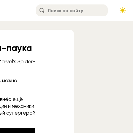
а-паука
arvel’s Spider-
ь можно
ивнёс ещё
ции и механики
ный супергерой