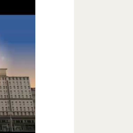
Далее он
 по стенам.