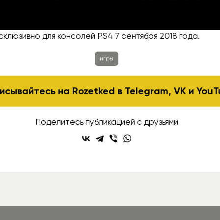
 релиза модификации остаётся неизвестной.
 вышла в 2004 году для PC, Xbox и PlayStation. Тайтл Ma
склюзивно для консолей PS4 7 сентября 2018 года.
игры
исывайтесь на Rozetked в
Telegram
,
VK
и
YouT
Поделитесь публикацией с друзьями