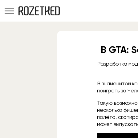
В GTA: 
Разработка мода
В знаменитой ко
поиграть за Че
Такую возможнос
несколько фишек
полёта, скопиро
может выпускать