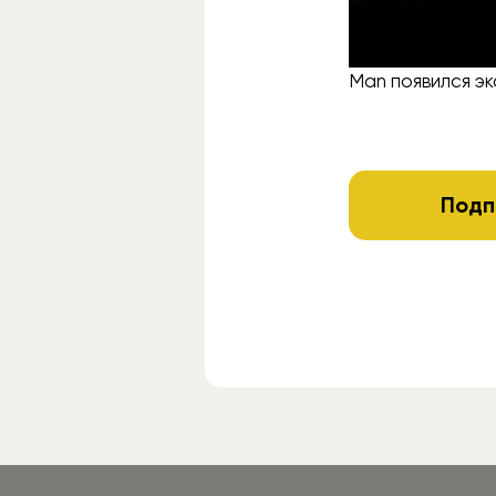
Финальная дата
GTA: San Andreas
Man появился эк
Подп