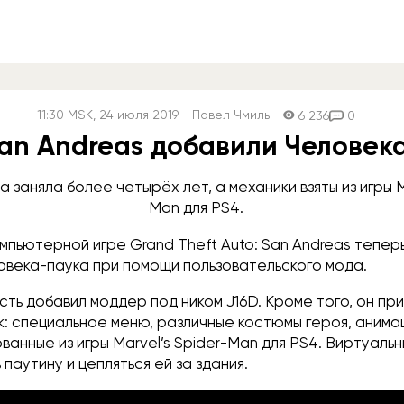
11:30
MSK
, 24 июля 2019
Павел Чмиль
6 236
0
San Andreas добавили Человек
 заняла более четырёх лет, а механики взяты из игры M
Man для PS4.
мпьютерной игре Grand Theft Auto: San Andreas тепер
ловека-паука при помощи пользовательского мода.
ть добавил моддер под ником J16D. Кроме того, он пр
: специальное меню, различные костюмы героя, анима
ванные из игры Marvel’s Spider-Man для PS4. Виртуаль
 паутину и цепляться ей за здания.