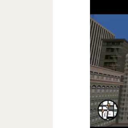
Креативщик зан
планирует добав