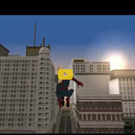
имается этой разработкой уже порядка четырёх лет. 
ить улучшенную текстуру паутины и возможность бега