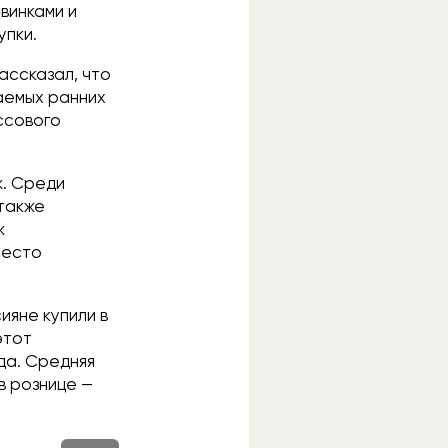
овинками и
упки.
ассказал, что
ваемых ранних
ссового
ж. Среди
также
ж
место
ияне купили в
этот
да. Средняя
в рознице —