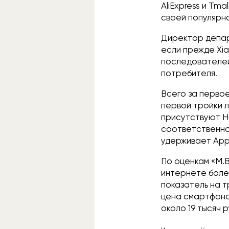
AliExpress и Tm
своей популярн
Директор депар
если прежде Xia
последователей
потребителя.
Всего за перво
первой тройки 
присутствуют Hu
соответственно
удерживает App
По оценкам «М.В
интернете боле
показатель на т
цена смартфона
около 19 тысяч 