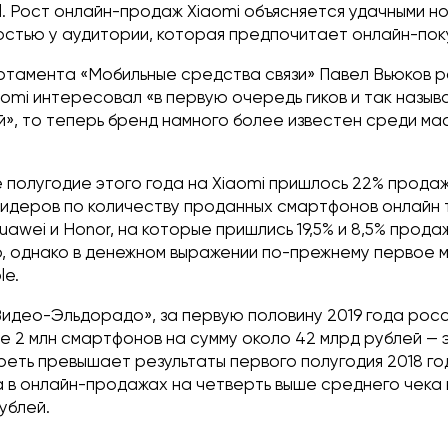
all. Рост онлайн-продаж Xiaomi объясняется удачными н
остью у аудитории, которая предпочитает онлайн-пок
тамента «Мобильные средства связи» Павел Вьюков р
omi интересовал «в первую очередь гиков и так назы
», то теперь бренд намного более известен среди ма
е полугодие этого года на Xiaomi пришлось 22% прода
лидеров по количеству проданных смартфонов онлайн 
awei и Honor, на которые пришлись 19,5% и 8,5% прода
, однако в денежном выражении по-прежнему первое 
le.
идео-Эльдорадо», за первую половину 2019 года росс
е 2 млн смартфонов на сумму около 42 млрд рублей — 
реть превышает результаты первого полугодия 2018 го
 в онлайн-продажах на четверть выше среднего чека 
рублей.