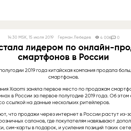
14:30
MSK
, 15 июля 2019
Герман Лебедев
4 006
0
 стала лидером по онлайн-пр
смартфонов в России
полугодии 2019 года китайская компания продала боль
смартфонов.
ания Xiaomi заняла первое место по продажам смартф
нах в России за первое полугодие 2019 года. Об это
со ссылкой на данные нескольких ритейлеров.
ют, что продажи через интернет в России растут из-з
озничных салонов, где покупателям навязывают допо
ки, сим-карты в подарок, и усиления позиций таких сете