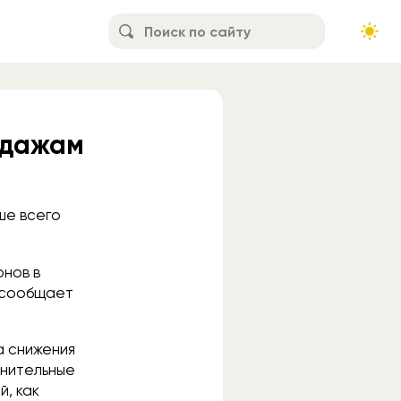
одажам
ше всего
онов в
м сообщает
а снижения
лнительные
й, как