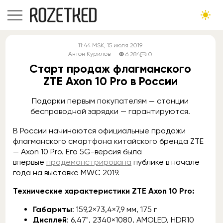
11:44
MSK
, 15 июля 2019
Антон Курилов
6 284
0
Старт продаж флагманского
ZTE Axon 10 Pro в России
Подарки первым покупателям — станции
беспроводной зарядки — гарантируются.
В России начинаются официальные продажи
флагманского смартфона китайского бренда ZTE
— Axon 10 Pro. Его 5G-версия была
впервые
продемонстрирована
публике в начале
года на выставке MWC 2019.
Технические характеристики ZTE Axon 10 Pro:
Габариты
: 159,2×73,4×7,9 мм, 175 г
Дисплей
: 6,47", 2340×1080, AMOLED, HDR10