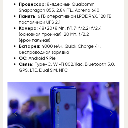
Процессор
: 8-ядерный Qualcomm
Snapdragon 855, 2,84 ГГц, Adreno 640
Память
: 6 ГБ оперативной LPDDR4X, 128 ГБ
постоянной UFS 2.1
Камера
: 48+20+8 Мп, f/1,7+f/2,2+f/2,4
(основная тройная), 20 Мп, f/2,2
(фронтальная)
Батарея
: 4000 мАч, Quick Charge 4+,
беспроводная зарядка
ОС
: Android 9 Pie
Связь
: Type-C, Wi-Fi 802.11ac, Bluetooth 5.0,
GPS, LTE, Dual SIM, NFC