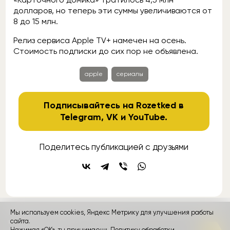
долларов, но теперь эти суммы увеличиваются от
8 до 15 млн.
Релиз сервиса Apple TV+ намечен на осень.
Стоимость подписки до сих пор не объявлена.
apple
сериалы
Подписывайтесь на Rozetked в
Telegram
,
VK
и
YouTube
.
Поделитесь публикацией с друзьями
Мы используем cookies, Яндекс Метрику для улучшения работы
контакты
сайта.
реклама
о проекте
Нажимая «ОК», ты принимаешь
Политику обработки