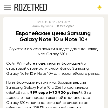
12:00
MSK
, 12 июля 2019
Антон Курилов
10 760
0
Европейские цены Samsung
Galaxy Note 10 и Note 10+
С учётом объёма памяти выйдет даже дешевле,
чем Galaxy S10+.
Сайт WinFuture поделился информацией о
стартовой стоимости смартфонов Samsung
Galaxy Note 10 и Note 10+ для европейского рынка.
По информации источника, базовая версия
Samsung Galaxy Note 10 с 256 ГБ хранилища
обойдётся в
999 евро (~70 900 рублей)
. Это
дешевле, чем презентованный в начале года
Galaxy S10+: при аналогичной стоимости он
обладал лишь 128 ГБ внутренней памяти.