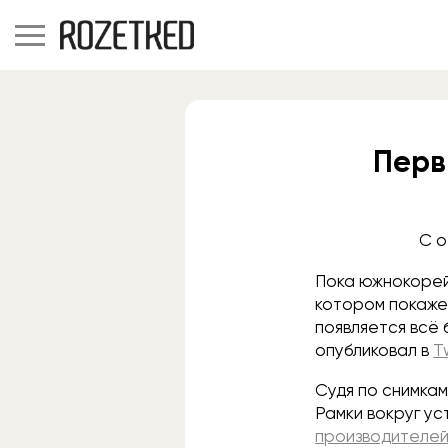
Перв
С о
Пока южнокорей
котором покаже
появляется всё
опубликовал в
T
Судя по снимкам
Рамки вокруг ус
производителей