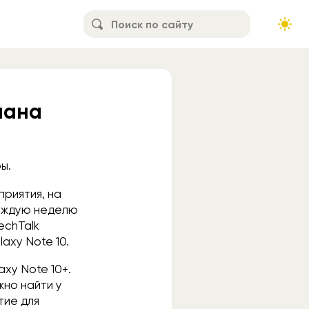
мана
ы.
риятия, на
каждую неделю
echTalk
axy Note 10.
xy Note 10+.
жно найти у
тие для