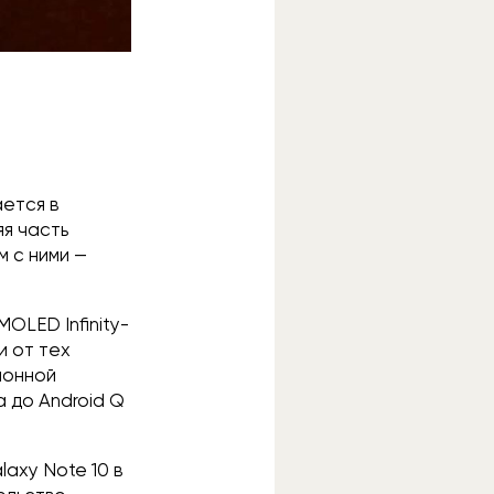
ется в
яя часть
 с ними —
OLED Infinity-
и от тех
ионной
а до Android Q
axy Note 10 в