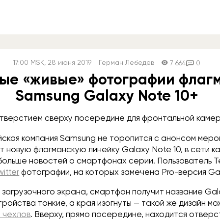
17:00
MSK
, 28 июня 2019
Герман Лебедев
7 664
0
ые «живые» фотографии флаг
Samsung Galaxy Note 10+
тверстием сверху посередине для фронтальной камер
ская компания Samsung не торопится с анонсом мероп
т новую флагманскую линейку Galaxy Note 10, в сети 
 больше новостей о смартфонах серии. Пользователь T
witter
фотографии, на которых замечена Pro-версия Gal
 загрузочного экрана, смартфон получит название Gala
тройства тонкие, а края изогнуты — такой же дизайн мо
 чехлов
. Вверху, прямо посередине, находится отверс