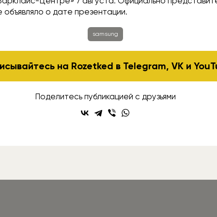
Барклайс-Центре» 7 августа. Официально представит
 объявляло о дате презентации.
samsung
исывайтесь на Rozetked в
Telegram
,
VK
и
YouT
Поделитесь публикацией с друзьями