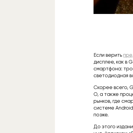
Если верить
пре
дисплее, как в 
смартфона: тро
светодиодная в
Скорее всего, G
O, а также проц
рынков, где см
системе Android
позже.
До этого издан