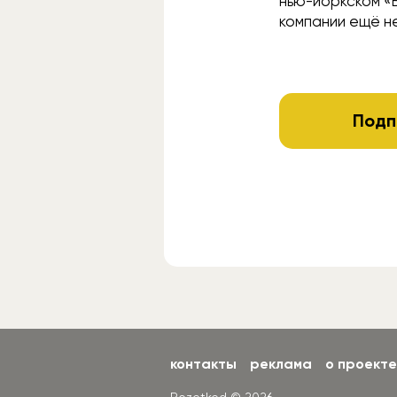
нью-йоркском «
компании ещё не
Подп
контакты
реклама
о проекте