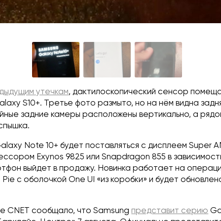
дыдущим утечкам
, дактилоскопический сенсор помеща
Galaxy S10+. Третье фото размыто, но на нём видна задн
йные задние камеры расположены вертикально, а рядом
спышка.
alaxy Note 10+ будет поставляться с дисплеем Super AM
ессором Exynos 9825 или Snapdragon 855 в зависимост
артфон выйдет в продажу. Новинка работает на операц
 Pie с оболочкой One UI «из коробки» и будет обновлен
ие CNET сообщало, что Samsung
представит серию
Gal