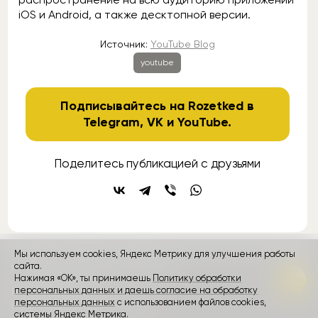
iOS и Android, а также десктопной версии.
Источник:
YouTube Blog
youtube
Подписывайтесь на Rozetked в
Telegram
,
VK
и
YouTube
.
Поделитесь публикацией с друзьями
Мы используем cookies, Яндекс Метрику для улучшения работы
сайта.
контакты
реклама
о проекте
Нажимая «ОК», ты принимаешь
Политику обработки
персональных данных и даешь согласие на обработку
Rozetked © 2026
персональных данных
с использованием файлов cookies,
Пользовательское соглашение
системы Яндекс Метрика.