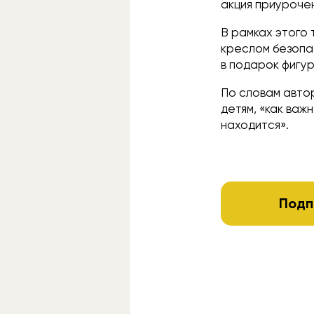
акция приуроче
В рамках этого 
креслом безопа
в подарок фигур
По словам авто
детям, «как важ
находится».
Подп