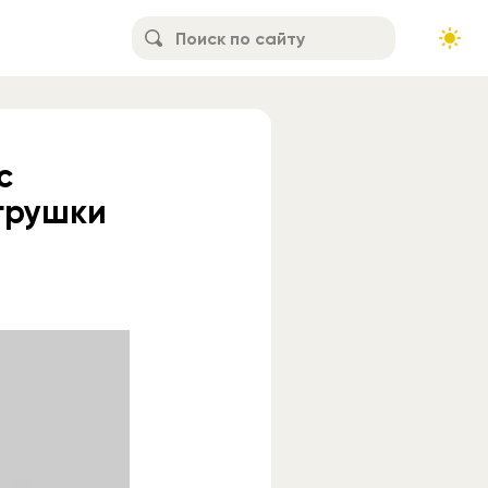
с
грушки