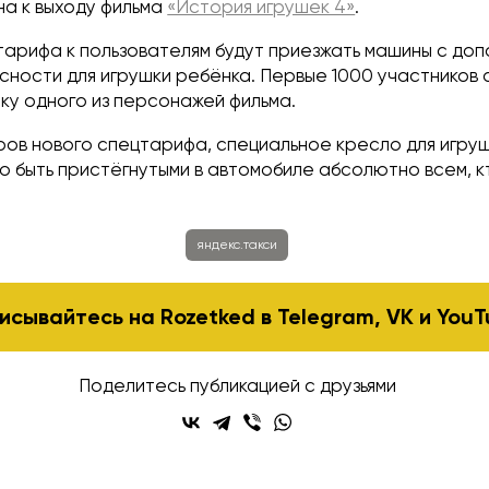
на к выходу фильма
«История игрушек 4»
.
тарифа к пользователям будут приезжать машины с до
сности для игрушки ребёнка. Первые 1000 участников 
ку одного из персонажей фильма.
ров нового спецтарифа, специальное кресло для игру
но быть пристёгнутыми в автомобиле абсолютно всем, к
яндекс.такси
исывайтесь на Rozetked в
Telegram
,
VK
и
YouT
Поделитесь публикацией с друзьями