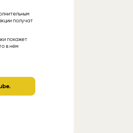
полнительным
акции получат
шки покажет
то в нём
ube
.