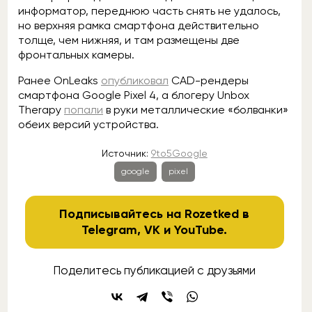
информатор, переднюю часть снять не удалось,
но верхняя рамка смартфона действительно
толще, чем нижняя, и там размещены две
фронтальных камеры.
Ранее OnLeaks
опубликовал
CAD-рендеры
смартфона Google Pixel 4, а блогеру Unbox
Therapy
попали
в руки металлические «болванки»
обеих версий устройства.
Источник:
9to5Google
google
pixel
Подписывайтесь на Rozetked в
Telegram
,
VK
и
YouTube
.
Поделитесь публикацией с друзьями