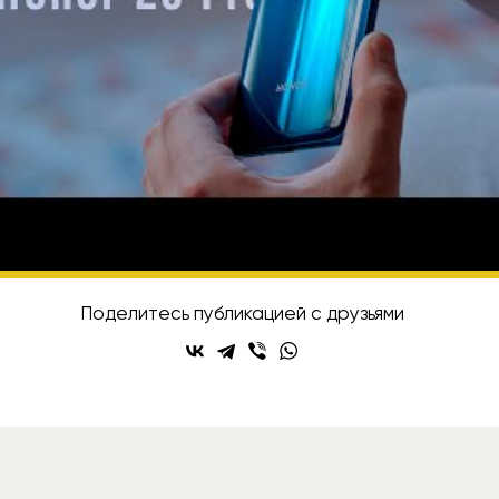
honor
исывайтесь на Rozetked в
Telegram
,
VK
и
YouT
Поделитесь публикацией с друзьями