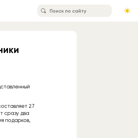
ники
едставленный
составляет 27
ат сразу два
ия подарков,