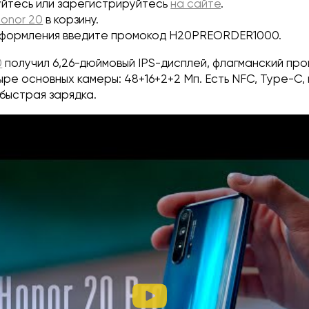
йтесь или зарегистрируйтесь
на сайте
.
onor 20
в корзину.
оформления введите промокод H20PREORDER1000.
0
получил 6,26-дюймовый IPS-дисплей, флагманский проц
ыре основных камеры: 48+16+2+2 Мп. Есть NFC, Type-C
 быстрая зарядка.