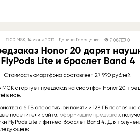
11:00
MSK
, 14 июня 2019
Данила Гаращенко
7 087
0
редзаказ Honor 20 дарят науш
FlyPods Lite и браслет Band 4
Стоимость смартфона составляет 27 990 рублей.
 по МСК стартует предзаказ на смартфон Honor 20, пр
ei в мае.
йства с 6 ГБ оперативной памяти и 128 ГБ постоянно 
рвые посетители сайта,
оформившие предзаказ
, получ
ки FlyPods Lite и фитнес-браслет Band 4. Для получен
следующее: