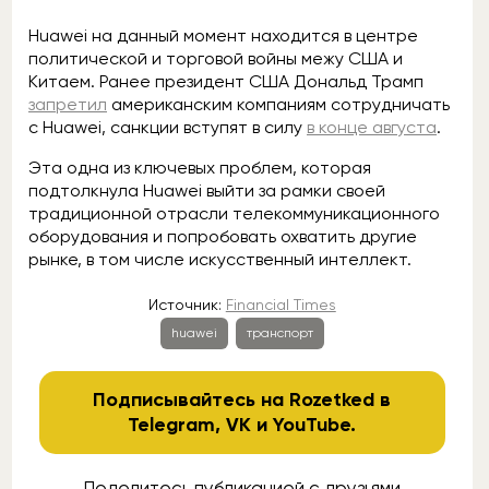
Huawei на данный момент находится в центре
политической и торговой войны межу США и
Китаем. Ранее президент США Дональд Трамп
запретил
американским компаниям сотрудничать
с Huawei, санкции вступят в силу
в конце августа
.
Эта одна из ключевых проблем, которая
подтолкнула Huawei выйти за рамки своей
традиционной отрасли телекоммуникационного
оборудования и попробовать охватить другие
рынке, в том числе искусственный интеллект.
Источник:
Financial Times
huawei
транспорт
Подписывайтесь на Rozetked в
Telegram
,
VK
и
YouTube
.
Поделитесь публикацией с друзьями