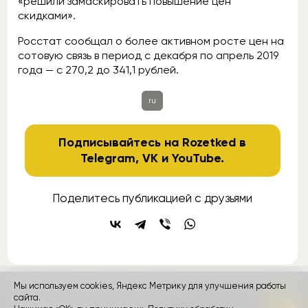
«решили замаскировать повышение цен
скидками».
Росстат сообщал о более активном росте цен на
сотовую связь в период с декабря по апрель 2019
года — с 270,2 до 341,1 рублей.
ru
Подписывайтесь на Rozetked в
Telegram
,
VK
и
YouTube
.
Поделитесь публикацией с друзьями
Мы используем cookies, Яндекс Метрику для улучшения работы
контакты
сайта.
реклама
о проекте