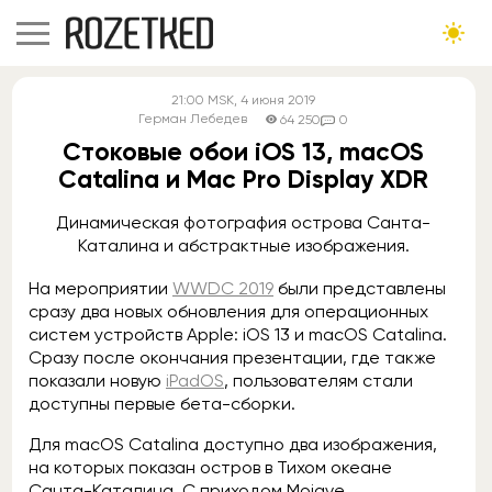
21:00
MSK
, 4 июня 2019
Герман Лебедев
64 250
0
Стоковые обои iOS 13, macOS
Catalina и Mac Pro Display XDR
Динамическая фотография острова Санта-
Каталина и абстрактные изображения.
На мероприятии
WWDC 2019
были представлены
сразу два новых обновления для операционных
систем устройств Apple: iOS 13 и macOS Catalina.
Сразу после окончания презентации, где также
показали новую
iPadOS
, пользователям стали
доступны первые бета-сборки.
Для macOS Catalina доступно два изображения,
на которых показан остров в Тихом океане
Санта-Каталина. С приходом Mojave