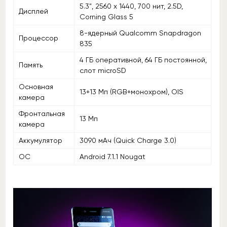
5.3", 2560 x 1440, 700 нит, 2.5D,
Дисплей
Corning Glass 5
8-ядерный Qualcomm Snapdragon
Процессор
835
4 ГБ оперативной, 64 ГБ постоянной,
Память
слот microSD
Основная
13+13 Мп (RGB+монохром), OIS
камера
Фронтальная
13 Мп
камера
Аккумулятор
3090 мАч (Quick Charge 3.0)
ОС
Android 7.1.1 Nougat