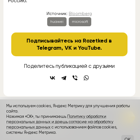
Россию.
Источник:
Bloomberg
huawei
microsoft
Подписывайтесь на Rozetked в
Telegram
,
VK
и
YouTube
.
Поделитесь публикацией с друзьями
Мы используем cookies, Яндекс Метрику для улучшения работы
контакты
сайта.
реклама
о проекте
Нажимая «ОК», ты принимаешь
Политику обработки
персональных данных и даешь согласие на обработку
Rozetked © 2026
персональных данных
с использованием файлов cookies,
Пользовательское соглашение
системы Яндекс Метрика.
OK