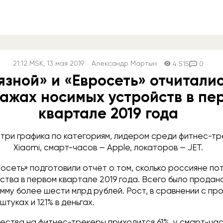
21:12
MSK
, 13 мая 2019
Александр Мартын
4 515
0
язной» и «Евросеть» отчиталис
ажах носимых устройств в пе
квартале 2019 года
три графика по категориям, лидером среди фитнес-т
Xiaomi, смарт-часов — Apple, локаторов — JET.
росеть» подготовили отчёт о том, сколько россияне по
тва в первом квартале 2019 года. Всего было продан
мму более шести млрд рублей. Рост, в сравнении с пр
штуках и 121% в деньгах.
ества на фитнес-трекеры приходится 61%, у смарт-часо