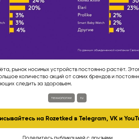
чёта, рынок носимых устройств постоянно растёт. Это
ольшое количество акций от самих брендов и постоян
яющих следить за здоровьем.
технологии
ru
исывайтесь на Rozetked в
Telegram
,
VK
и
YouT
Поделитесь публикацией с друзьями