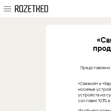
«Св
прод
Представлено 
«Связной» и «Ев
носимые устройс
устройств на су
составил 103% в 
Из общего колич