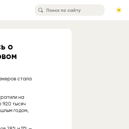
ь о
рвом
рекеров стала
тратили на
о 920 тысяч
ошлым годом,
в 28% и 11% —