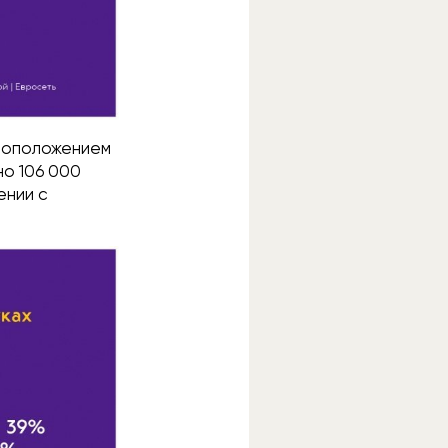
стоположением
но 106 000
ении с