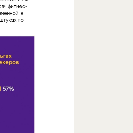
сяч фитнес-
зменной, в
 штуках по