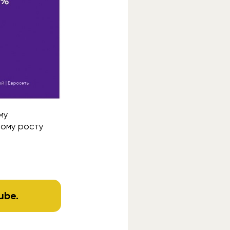
му
ному росту
ube
.