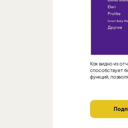
Как видно из от
способствует б
функций, позвол
Подп