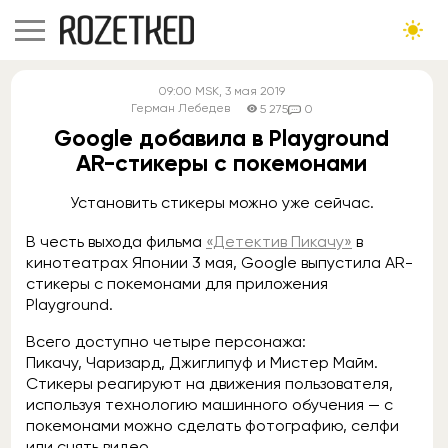
09:00
MSK
, 3 мая 2019
Герман Лебедев
5 275
0
Google добавила в Playground
AR-стикеры с покемонами
Установить стикеры можно уже сейчас.
В честь выхода фильма
«Детектив Пикачу»
в
кинотеатрах Японии 3 мая, Google выпустила AR-
стикеры с покемонами для приложения
Playground.
Всего доступно четыре персонажа:
Пикачу, Чаризард, Джиглипуф и Мистер Майм.
Стикеры реагируют на движения пользователя,
используя технологию машинного обучения — с
покемонами можно сделать фотографию, селфи
или снять видео.