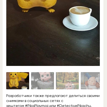
Разработчики также предлагают делиться своими
снимками в социальных сетях с
хештегом #PikaPlaymoji или #DetectivePikachu.