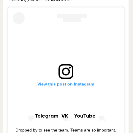
Источник:
«Ведомости»
View this post on Instagram
ru
дизайн
Подписывайтесь на Rozetked в
Telegram
,
VK
и
YouTube
.
Dropped by to see the team. Teams are so important.
Поделитесь публикацией с друзьями