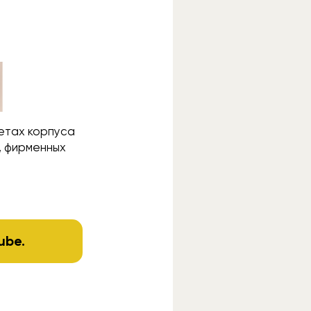
ветах корпуса
, фирменных
ube
.