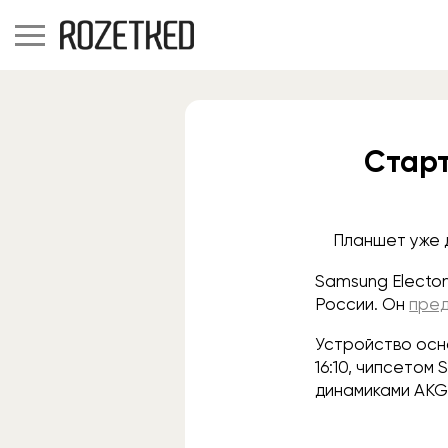
Старт
Планшет уже 
Samsung Electon
России. Он
пре
Устройство ос
16:10, чипсетом
динамиками AKG 