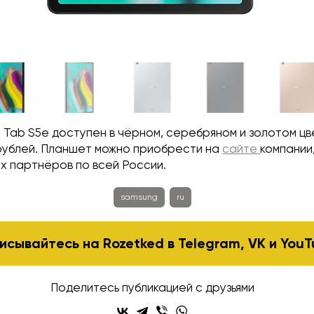
 Tab S5e доступен в чёрном, серебряном и золотом ц
 рублей. Планшет можно приобрести на
сайте
компании
х партнёров по всей России.
samsung
ru
исывайтесь на Rozetked в
Telegram
,
VK
и
YouT
Поделитесь публикацией с друзьями