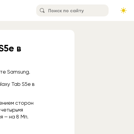
S5e в
йте Samsung.
laxy Tab S5e в
ением сторон
, четырьмя
 — на 8 Мп.