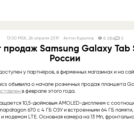
13:00
MSK
, 26 апреля 2019
Антон Курилов
8 084
0
 продаж Samsung Galaxy Tab 
России
доступен у партнёров, в фирменных магазинах и на са
ics объявила о начале розничных продаж планшета Ga
дставлен
в феврале этого года.
нащается 10,5-дюймовым AMOLED-дисплеем с соотнош
 Snapdragon 670 с 4 ГБ ОЗУ и встроенными 64 ГБ памяти
и модемом LTE. Основная камера на 13 Мп, фронтальная