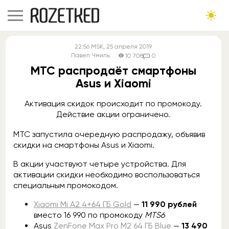
22:56
MSK
, 25 апреля 2019
Павел Чмиль
10 708
0
МТС распродаёт смартфоны
Asus и Xiaomi
Активация скидок происходит по промокоду.
Действие акции ограничено.
МТС запустила очередную распродажу, объявив
скидки на смартфоны Asus и Xiaomi.
В акции участвуют четыре устройства. Для
активации скидки необходимо воспользоваться
специальным промокодом.
Xiaomi Mi A2 4+64 ГБ Gold
—
11 990 рублей
вместо 16 990 по промокоду
MTS6
Asus
ZenFone Max Pro M2 64 ГБ Blue
—
13 490