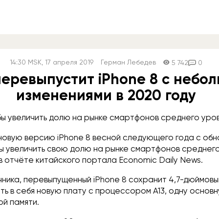
14:30
MSK
, 17 апреля 2019
Герман Лебедев
5 742
0
перевыпустит iPhone 8 с небо
изменениями в 2020 году
ы увеличить долю на рынке смартфонов среднего уров
 новую версию iPhone 8 весной следующего года с об
бы увеличить свою долю на рынке смартфонов среднего
в отчёте китайского портала Economic Daily News.
ника, перевыпущенный iPhone 8 сохранит 4,7-дюймовы
ть в себя новую плату с процессором A13, одну основ
ой памяти.