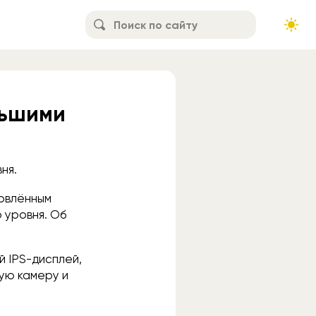
льшими
ня.
новлённым
 уровня. Об
й IPS-дисплей,
ную камеру и