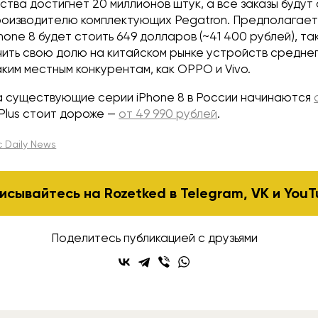
тва достигнет 20 миллионов штук, а все заказы будут
роизводителю комплектующих Pegatron. Предполагаетс
hone 8 будет стоить 649 долларов (~41 400 рублей), та
ить свою долю на китайском рынке устройств среднег
ким местным конкурентам, как OPPO и Vivo.
а существующие серии iPhone 8 в России начинаются
 Plus стоит дороже —
от 49 990 рублей
.
 Daily News
исывайтесь на Rozetked в
Telegram
,
VK
и
YouT
Поделитесь публикацией с друзьями