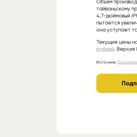
Объём производс
тайваньскому п
4,7-дюймовый iP
пытается увелич
она уступает та
Текущие цены н
рублей
. Версия
Источник:
Economic
Подп