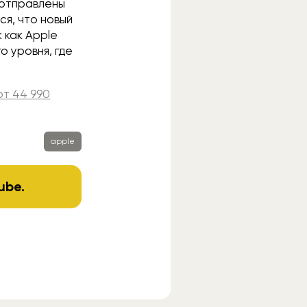
 отправлены
я, что новый
к как Apple
о уровня, где
от 44 990
apple
ube
.