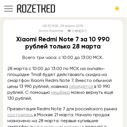
08:33
MSK
, 28 марта 2019
Антон Курилов
11 885
0
Xiaomi Redmi Note 7 за 10 990
рублей только 28 марта
Всего три часа: с 10:00 до 13:00 МСК.
28 марта с 10:00 до 13:00 по МСК на онлайн-
площадке Tmall будет действовать скидка на
смартфон Xiaomi Redmi Note 7. Вместо обычной
цены 13 990 рублей, новинка
обойдётся
в 10 990
рублей. С помощью
кешбэка
можно вернуть ещё
130 рублей.
Презентация Redmi Note 7 для российского рынка
состоялась
в Москве 21 марта. Начало продаж
назначено на 28 марта: первые купившие
смартфон в
официальном магазине
получат в