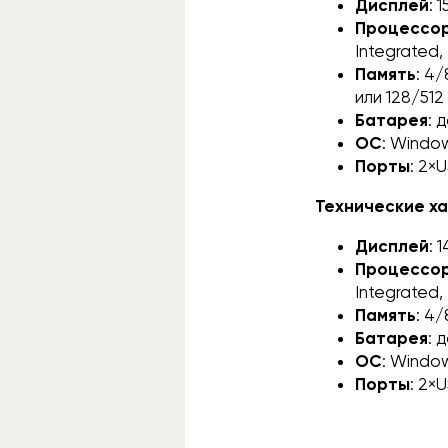
Дисплей
: 
Процессо
Integrated
Память
: 4
или 128/512
Батарея
: 
ОС
: Windo
Порты
: 2×
Технические ха
Дисплей
: 
Процессо
Integrated
Память
: 4
Батарея
: 
ОС
: Windo
Порты
: 2×