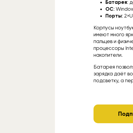
Батарея
: 
ОС
: Windo
Порты
: 2×
Корпусы ноутбук
имеют много яр
пальцев и физич
процессоры Inte
накопители.
Батарея позволя
зарядка даёт в
подсветку, а п
Подп