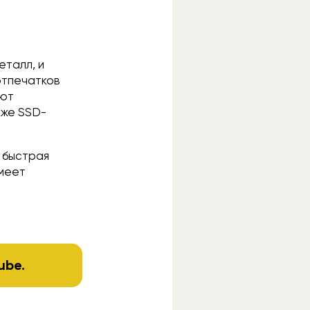
еталл, и
отпечатков
ают
кже SSD-
а быстрая
имеет
ube
.