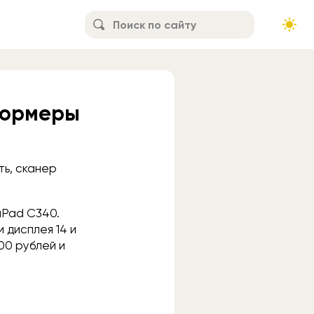
формеры
ть, сканер
aPad C340.
 дисплея 14 и
00 рублей и