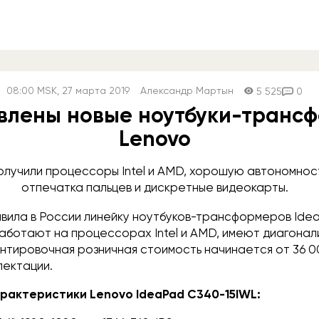
08:00
MSK
, 27 марта 2019
Александр Мартын
5 525
0
влены новые ноутбуки-транс
Lenovo
олучили процессоры Intel и AMD, хорошую автономнос
отпечатка пальцев и дискретные видеокарты.
вила в России линейку ноутбуков-трансформеров Ide
ботают на процессорах Intel и AMD, имеют диагонали
ентировочная розничная стоимость начинается от 36 0
лектации.
рактеристики Lenovo IdeaPad C340-15IWL: