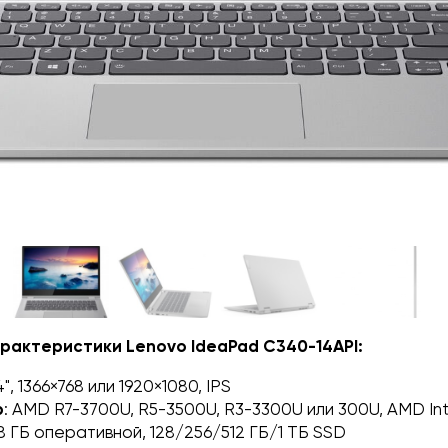
рактеристики Lenovo IdeaPad C340-14API:
14", 1366×768 или 1920×1080, IPS
р
: AMD R7-3700U, R5-3500U, R3-3300U или 300U, AMD In
/8 ГБ оперативной, 128/256/512 ГБ/1 ТБ SSD