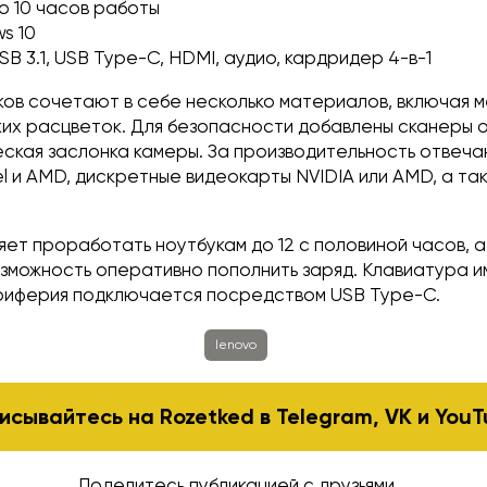
до 10 часов работы
ws 10
USB 3.1, USB Type-C, HDMI, аудио, кардридер 4-в-1
ов сочетают в себе несколько материалов, включая м
ких расцветок. Для безопасности добавлены сканеры 
еская заслонка камеры. За производительность отвеч
l и AMD, дискретные видеокарты NVIDIA или AMD, а та
ет проработать ноутбукам до 12 с половиной часов, 
озможность оперативно пополнить заряд. Клавиатура 
ериферия подключается посредством USB Type-C.
lenovo
исывайтесь на Rozetked в
Telegram
,
VK
и
YouT
Поделитесь публикацией с друзьями