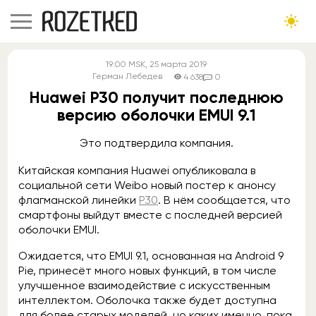
19:00
MSK
, 25 марта 2019
Герман Лебедев
4 638
0
Huawei P30 получит последнюю
версию оболочки EMUI 9.1
Это подтвердила компания.
Китайская компания Huawei опубликовала в
социальной сети Weibo новый постер к анонсу
флагманской линейки
P30
. В нём сообщается, что
смартфоны выйдут вместе с последней версией
оболочки EMUI.
Ожидается, что EMUI 9.1, основанная на Android 9
Pie, принесёт много новых функций, в том числе
улучшенное взаимодействие с искусственным
интеллектом. Оболочка также будет доступна
для более старых моделей, но каких именно, пока