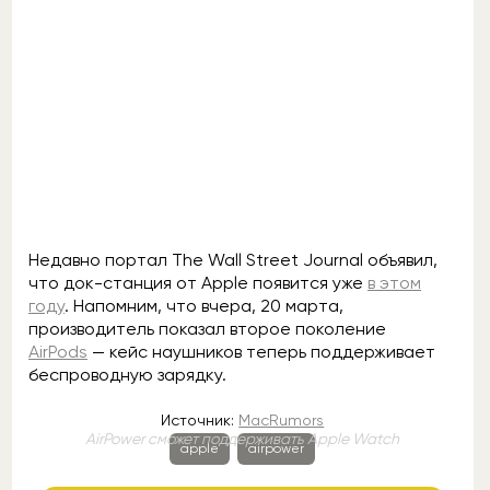
Недавно портал The Wall Street Journal объявил,
что док-станция от Apple появится уже
в этом
году
. Напомним, что вчера, 20 марта,
производитель показал второе поколение
AirPods
— кейс наушников теперь поддерживает
беспроводную зарядку.
Источник:
MacRumors
AirPower сможет поддерживать Apple Watch
apple
airpower