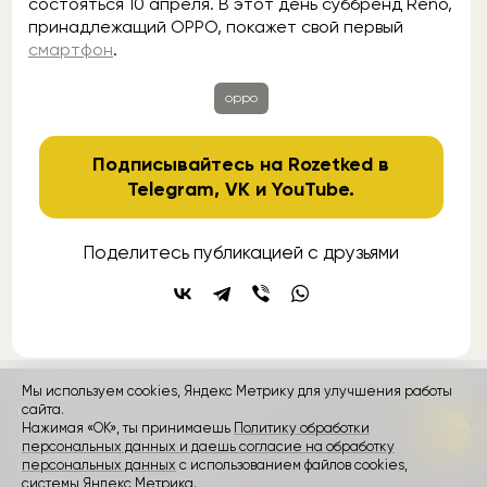
состояться 10 апреля. В этот день суббренд Reno,
принадлежащий OPPO, покажет свой первый
смартфон
.
oppo
Подписывайтесь на Rozetked в
Telegram
,
VK
и
YouTube
.
Поделитесь публикацией с друзьями
Мы используем cookies, Яндекс Метрику для улучшения работы
контакты
реклама
о проекте
сайта.
Нажимая «ОК», ты принимаешь
Политику обработки
персональных данных и даешь согласие на обработку
Rozetked © 2026
персональных данных
с использованием файлов cookies,
Пользовательское соглашение
системы Яндекс Метрика.