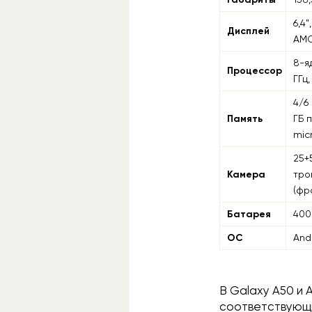
6,4
Дисплей
AM
8-я
Процессор
ГГц
4/6
Память
ГБ 
mic
25+
Камера
тро
(фр
Батарея
400
ОС
And
В Galaxy A50 и A
соответствующи