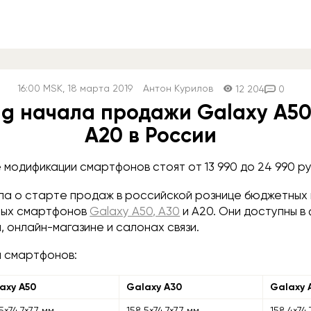
16:00
MSK
, 18 марта 2019
Антон Курилов
12 204
0
g начала продажи Galaxy A50,
A20 в России
 модификации смартфонов стоят от 13 990 до 24 990 ру
ла о старте продаж в российской рознице бюджетных 
ых смартфонов
Galaxy A50, A30
и A20. Они доступны в
 онлайн-магазине и салонах связи.
 смартфонов:
axy A50
Galaxy A30
Galaxy 
5×74,7×7,7 мм
158,5×74,7×7,7 мм
158,4×74