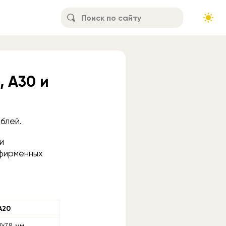
 A30 и
блей.
и
 фирменных
A20
,7×7,8 мм