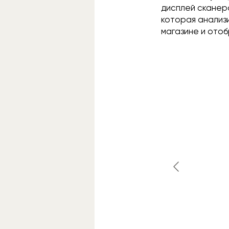
дисплей сканеро
которая анализи
магазине и ото