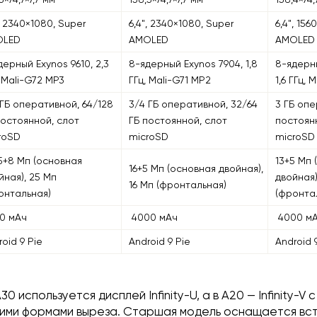
", 2340×1080, Super
6,4", 2340×1080, Super
6,4", 156
OLED
AMOLED
AMOLE
дерный Exynos 9610, 2,3
8-ядерный Exynos 7904, 1,8
8-ядерн
, Mali-G72 MP3
ГГц, Mali-G71 MP2
1,6 ГГц, 
 ГБ оперативной, 64/128
3/4 ГБ оперативной, 32/64
3 ГБ опе
постоянной, слот
ГБ постоянной, слот
постоян
roSD
microSD
microSD
5+8 Мп (основная
13+5 Мп 
16+5 Мп (основная двойная),
йная), 25 Мп
двойная)
16 Мп (фронтальная)
онтальная)
(фронта
0 мАч
4000 мАч
4000 м
roid 9 Pie
Android 9 Pie
Android 
30 используется дисплей Infinity-U, а в A20 — Infinity-V с
ми формами выреза. Старшая модель оснащается вс