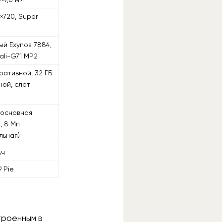
0×720, Super
D
ый Exynos 7884,
Mali-G71 MP2
ративной, 32 ГБ
ной, слот
(основная
, 8 Мп
льная)
Ач
9 Pie
троенным в