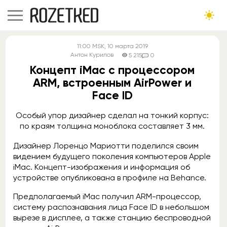
11:00
MSK
, 10 марта 2019
Антон Курилов
5 215
0
Концепт iMac с процессором
ARM, встроенным AirPower и
Face ID
Особый упор дизайнер сделал на тонкий корпус:
по краям толщина моноблока составляет 3 мм.
Дизайнер Лоренцо Мариотти поделился своим
видением будущего поколения компьютеров Apple
iMac. Концепт-изображения и информация об
устройстве опубликована в профиле на Behance.
Предполагаемый iMac получил ARM-процессор,
систему распознавания лица Face ID в небольшом
вырезе в дисплее, а также станцию беспроводной