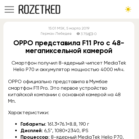
15:01
MSK
, 5 марта 2019
Герман Лебедев
3 756
0
OPPO представила F11 Pro с 48-
мегапиксельной камерой
Смартфон получил 8-ядерный чипсет MediaTek
Helio P70 и аккумулятор мощностью 4000 мАч.
OPPO официально представила в Мумбае
смартфон F11 Pro. Это первое устройство
китайской компании с основной камерой на 48
Мп.
Характеристики:
Габариты
: 161.3×76.1×8.8, 190 г
Дисплей
: 6,5", 1080×2340, IPS
Процессор
: 8-ядерный MediaTek Helio P70,