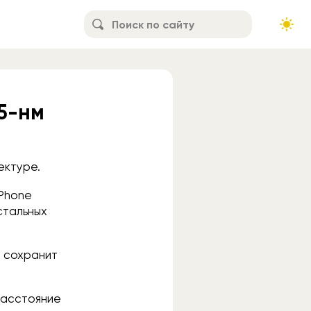
 5-нм
ектуре.
iPhone
стальных
, сохранит
расстояние