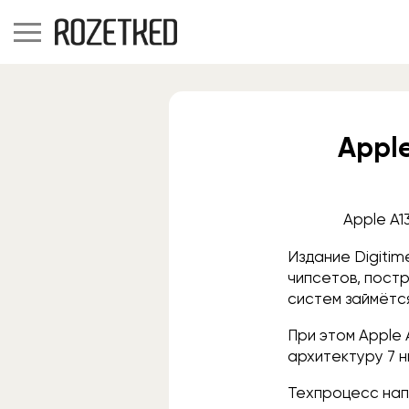
Appl
Apple A1
Издание Digitim
чипсетов, пост
систем займётс
При этом Apple 
архитектуру 7 н
Техпроцесс нап