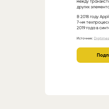
между транзист
других элементо
В 2018 году App
7-нм техпроцес
2019 года в син
Источник:
Digitime
Подп