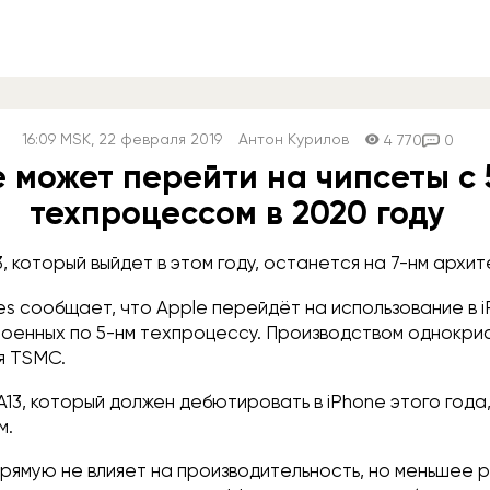
16:09
MSK
, 22 февраля 2019
Антон Курилов
4 770
0
e может перейти на чипсеты с
техпроцессом в 2020 году
3, который выйдет в этом году, останется на 7-нм архит
es сообщает, что Apple перейдёт на использование в 
роенных по 5-нм техпроцессу. Производством однокри
я TSMC.
A13, который должен дебютировать в iPhone этого года
м.
рямую не влияет на производительность, но меньшее 