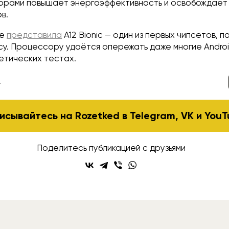
орами повышает энергоэффективность и освобождает
в.
le
представила
A12 Bionic — один из первых чипсетов, 
су. Процессору удаётся опережать даже многие Andro
тетических тестах.
s
исывайтесь на Rozetked в
Telegram
,
VK
и
YouT
Поделитесь публикацией с друзьями