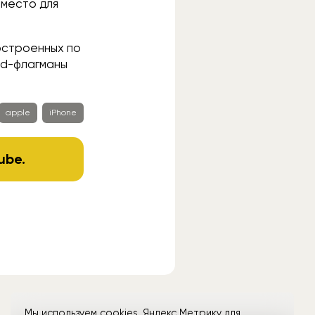
 место для
построенных по
id-флагманы
apple
iPhone
ube
.
Мы используем cookies, Яндекс Метрику для