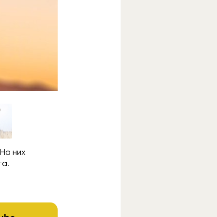
 На них
та.