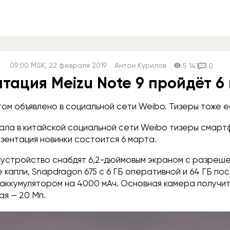
09:00
MSK
, 22 февраля 2019
Антон Курилов
5 141
0
тация Meizu Note 9 пройдёт 6
том объявлено в социальной сети Weibo. Тизеры тоже е
ала в китайской социальной сети Weibo тизеры смартф
езентация новинки состоится 6 марта.
о устройство снабдят 6,2-дюймовым экраном с разреше
 капли, Snapdragon 675 с 6 ГБ оперативной и 64 ГБ по
 аккумулятором на 4000 мАч. Основная камера получи
ая — 20 Мп.