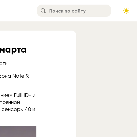
 марта
сть!
она Note 9.
нием FullHD+ и
стоянной
т сенсоры 48 и