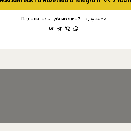
исывайтесь на Rozetked в
Telegram
,
VK
и
YouT
Поделитесь публикацией с друзьями