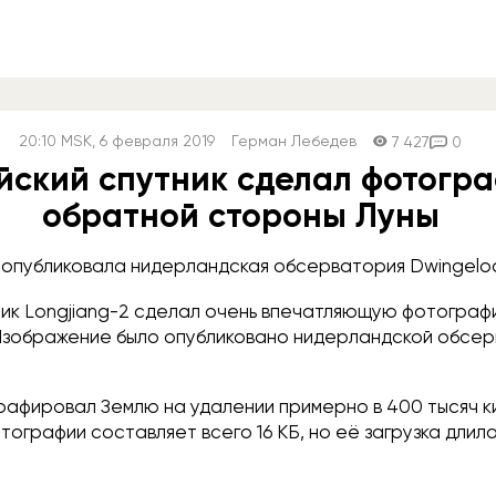
20:10
MSK
, 6 февраля 2019
Герман Лебедев
7 427
0
йский спутник сделал фотогр
обратной стороны Луны
 опубликовала нидерландская обсерватория Dwingelo
ник Longjiang-2 сделал очень впечатляющую фотогра
Изображение было опубликовано нидерландской обсе
рафировал Землю на удалении примерно в 400 тысяч к
ографии составляет всего 16 КБ, но её загрузка длила