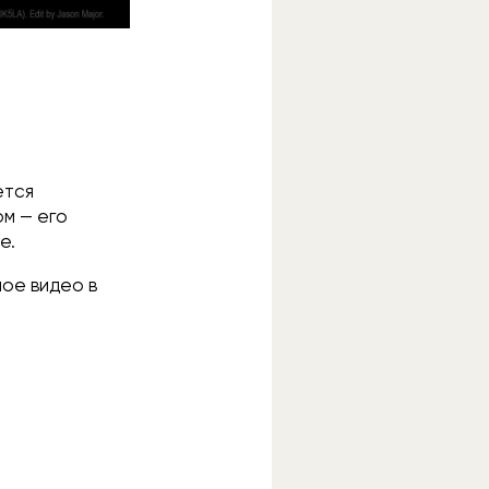
ется
ом — его
е.
ое видео в