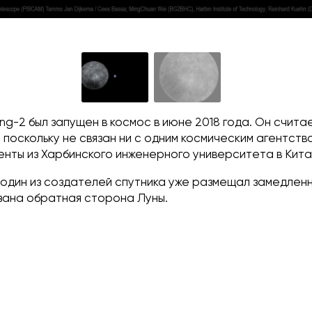
ng-2 был запущен в космос в июне 2018 года. Он счита
 поскольку не связан ни с одним космическим агентств
енты из Харбинского инженерного университета в Кита
 один из создателей спутника уже размещал замедленн
казана обратная сторона Луны.