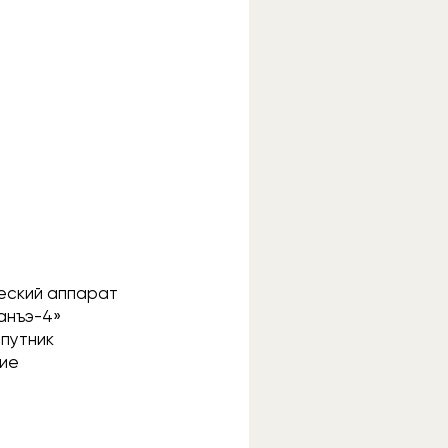
еский аппарат
Чанъэ-4»
спутник
кие