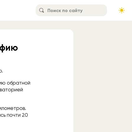
афию
o.
фию обратной
рваторией
илометров.
сь почти 20