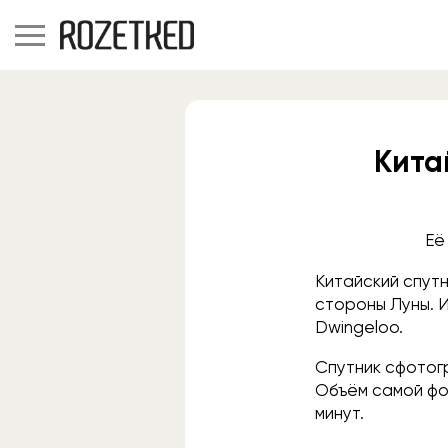
Кита
Её
Китайский спут
стороны Луны. 
Dwingeloo.
Спутник сфотог
Объём самой фот
минут.