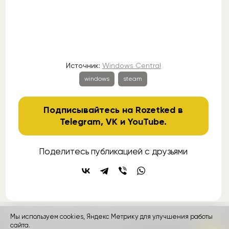
Источник:
Windows Central
windows
steam
Подписывайтесь на Rozetked в
Telegram
,
VK
и
YouTube
.
Поделитесь публикацией с друзьями
Мы используем cookies, Яндекс Метрику для улучшения работы
контакты
сайта.
реклама
о проекте