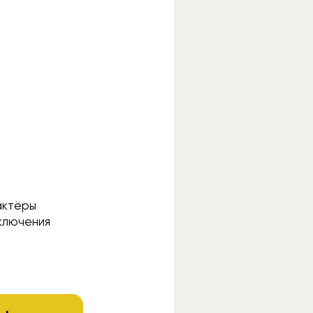
актёры
иключения