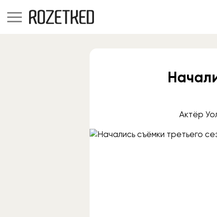
Начали
Актёр Уо