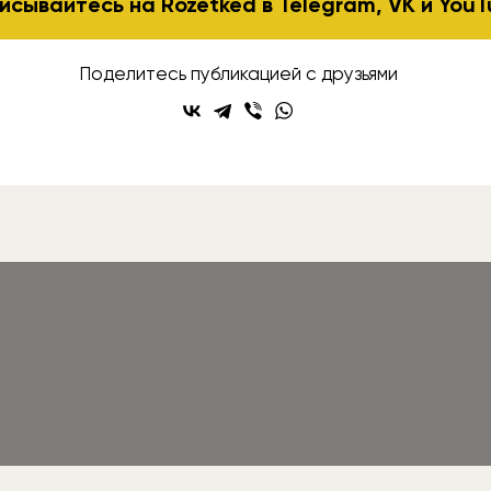
исывайтесь на Rozetked в
Telegram
,
VK
и
YouT
Поделитесь публикацией с друзьями