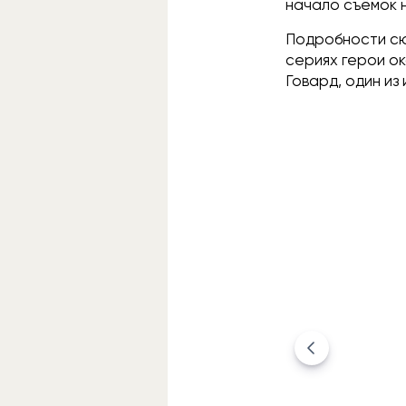
начало съёмок 
Подробности сюж
сериях герои ок
Говард, один и