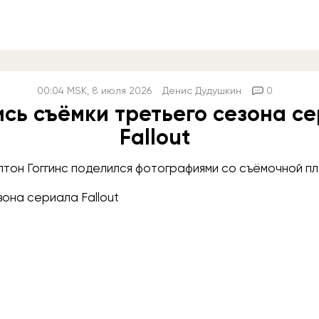
00:04
MSK
, 8 июля 2026
Денис Дудушкин
0
сь съёмки третьего сезона с
Fallout
лтон Гоггинс поделился фотографиями со съёмочной п