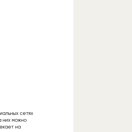
циальных сетях
а них можно
мекает на