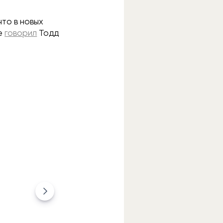
то в новых
ее
говорил
Тодд