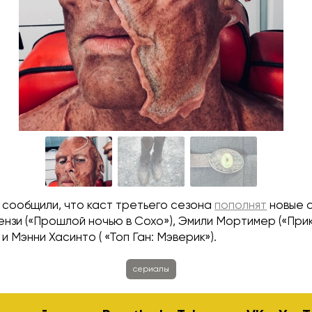
 сообщили, что каст третьего сезона
пополнят
новые 
ензи («Прошлой ночью в Сохо»), Эмили Мортимер («Пр
и Мэнни Хасинто ( «Топ Ган: Мэверик»).
сериалы