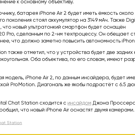
нение к основному объективу.
очнику, батарея iPhone Air 2 будет иметь ёмкость около
о поколения стоял аккумулятор на 3149 мАч. Также Digi
л, что новый ультратонкий смартфон будет оснащён
0 Pro, сделанным по 2-нм техпроцессу. Он обещает с
ее, что должно заметно повысить автономность iPhone 
ation также отметил, что у устройства будет две задних
коугольная. Оба объектива, по его словам, имеют раз
я модель, iPhone Air 2, по данным инсайдера, будет им
жкой ProMotion. Диагональ же якобы подрастёт с 6.5 дю
tal Chat Station сходится с
инсайдом
Джона Проссера
ообщил, что новый iPhone Air оснастят двумя камерами.
hat Station