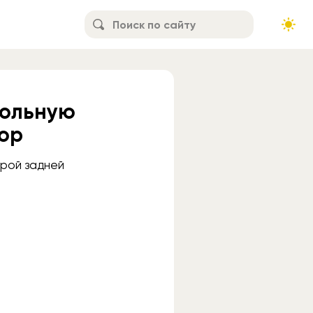
гольную
тор
орой задней