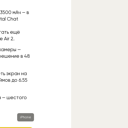
 3500 мАч — в
tal Chat
тать ещё
Air 2.
 камеры —
решение в 48
еть экран на
ймов до 6.55
 — шестого
iPhone