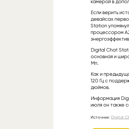
камерой в допол
Если верить ист
девайсах первог
Station упомяну
процессором A2
энергоэффективн
Digital Chat St
основная и широ
Мп.
Как и предыдуща
120 Гц с поддер
дюймов.
Информация Digi
июля он также с
Источник:
Digital C