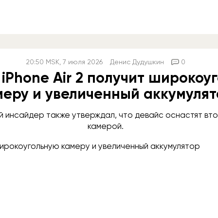
20:50
MSK
, 7 июля 2026
Денис Дудушкин
0
 iPhone Air 2 получит широкоу
меру и увеличенный аккумуля
й инсайдер также утверждал, что девайс оснастят вт
камерой.