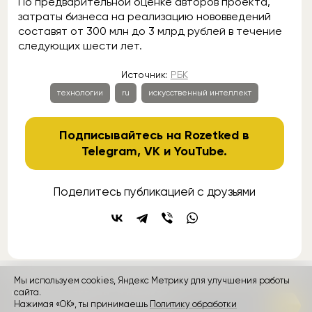
По предварительной оценке авторов проекта,
затраты бизнеса на реализацию нововведений
составят от 300 млн до 3 млрд рублей в течение
следующих шести лет.
Источник:
РБК
технологии
ru
искусственный интеллект
Подписывайтесь на Rozetked в
Telegram
,
VK
и
YouTube
.
Поделитесь публикацией с друзьями
Мы используем cookies, Яндекс Метрику для улучшения работы
контакты
сайта.
реклама
о проекте
Нажимая «ОК», ты принимаешь
Политику обработки