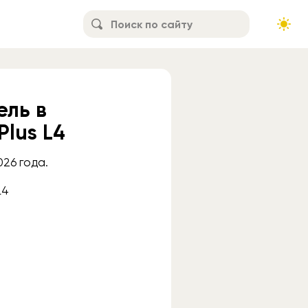
ель в
Plus L4
026 года.