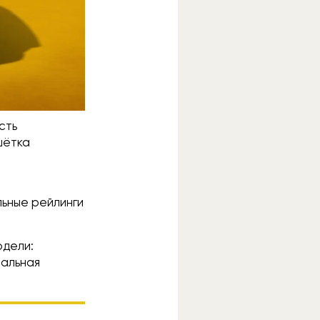
сть
шётка
льные рейлинги
одели:
тальная