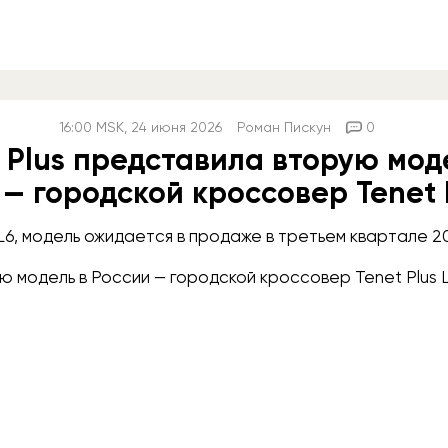
16:00
MSK
, 24 июня 2026
Роман Пискун
0
 Plus представила вторую мод
 — городской кроссовер Tenet 
s L6, модель ожидается в продаже в третьем квартале 2