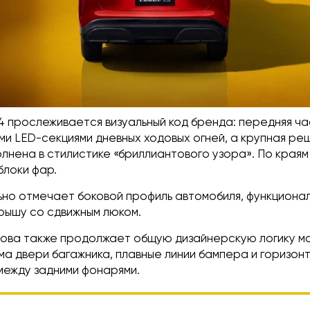
L4 прослеживается визуальный код бренда: передняя ча
ми LED-секциями дневных ходовых огней, а крупная ре
лнена в стилистике «бриллиантового узора». По краям
блоки фар.
ьно отмечает боковой профиль автомобиля, функциона
рышу со сдвижным люком.
узова также продолжает общую дизайнерскую логику м
а двери багажника, плавные линии бампера и горизон
между задними фонарями.