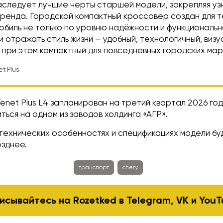
 наследует лучшие черты старшей модели, закрепляя у
бренда. Городской компактный кроссовер создан для т
биль не только по уровню надёжности и функционально
 отражать стиль жизни — удобный, технологичный, визу
и при этом компактный для повседневных городских ма
t Plus
net Plus L4 запланирован на третий квартал 2026 го
ться на одном из заводов холдинга «АГР».
технических особенностях и спецификациях модели бу
озднее.
транспорт
chery
исывайтесь на Rozetked в
Telegram
,
VK
и
YouT