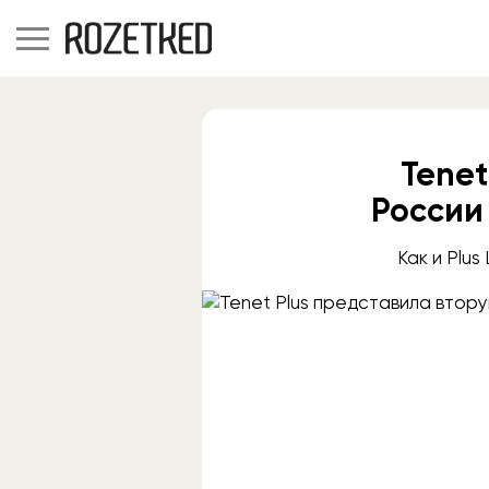
Tenet
России
Как и Plu