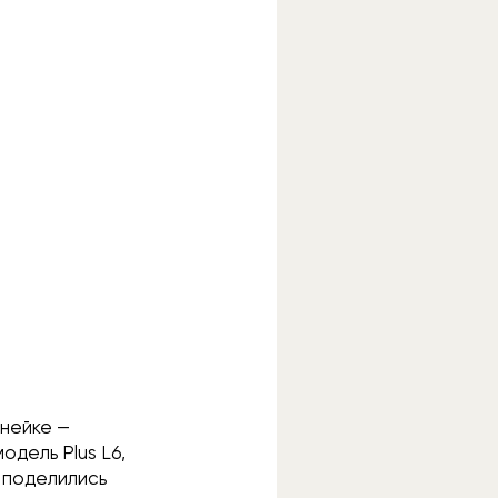
инейке —
одель Plus L6,
 поделились