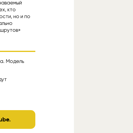
знаваемый
ех, кто
сти, но и по
ально
ршрутов»
да. Модель
дут
ube
.