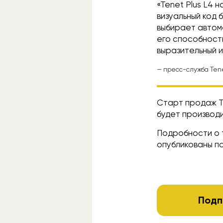
«Tenet Plus L4
визуальный код 
выбирает автомо
его способности
выразительный 
— пресс-служба Tene
Старт продаж Te
будет производи
Подробности о 
опубликованы п
Подп