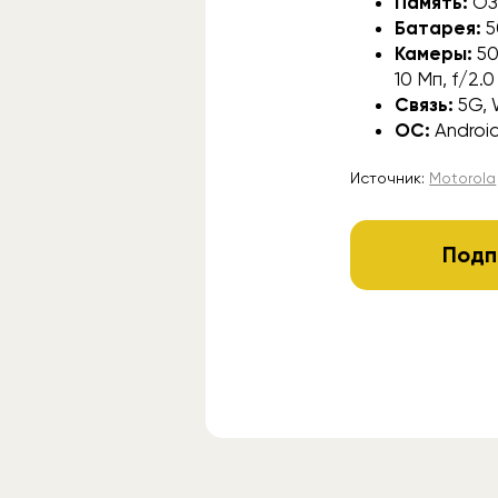
Память:
ОЗ
Батарея:
5
Камеры:
50
10 Мп, f/2.
Связь:
5G, 
ОС:
Android
Источник:
Motorola
Подп