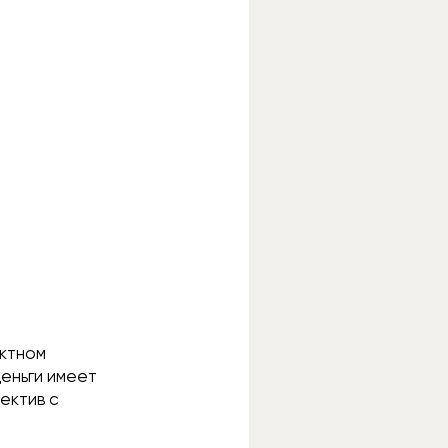
актном
деньги имеет
ъектив с