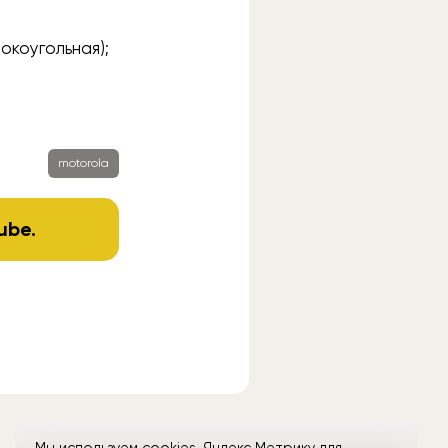
рокоугольная);
motorola
ube
.