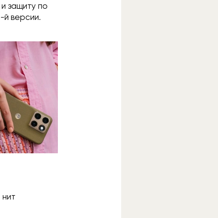
 и защиту по
8-й версии.
 нит