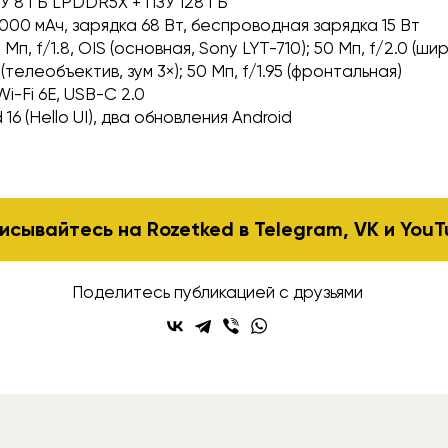
У 8 ГБ LPDDR5X + ПЗУ 128 ГБ
000 мАч, зарядка 68 Вт, беспроводная зарядка 15 Вт
 Мп, f/1.8, OIS (основная, Sony LYT-710); 50 Мп, f/2.0 (ши
0 (телеобъектив, зум 3×); 50 Мп, f/1.95 (фронтальная)
Wi-Fi 6E, USB-C 2.0
 16 (Hello UI), два обновления Android
исывайтесь на Rozetked в
Telegram
,
VK
и
YouT
Поделитесь публикацией с друзьями