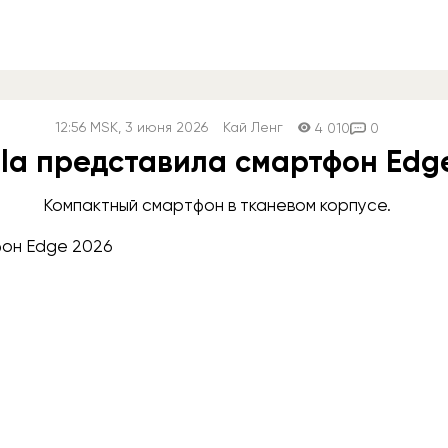
12:56
MSK
, 3 июня 2026
Кай Ленг
4 010
0
la представила смартфон Edg
Компактный смартфон в тканевом корпусе.