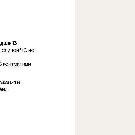
дше 13
 случай ЧС на
S контактным
ожения и
ени.