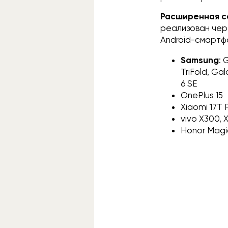
Расширенная со
реализован чере
Android-смартф
Samsung
: 
TriFold, Gal
6 SE
OnePlus 15
Xiaomi 17T 
vivo X300, 
Honor Magi