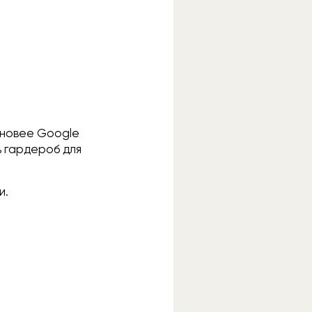
и новее Google
ь гардероб для
и.