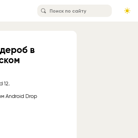
дероб в
ьском
 12.