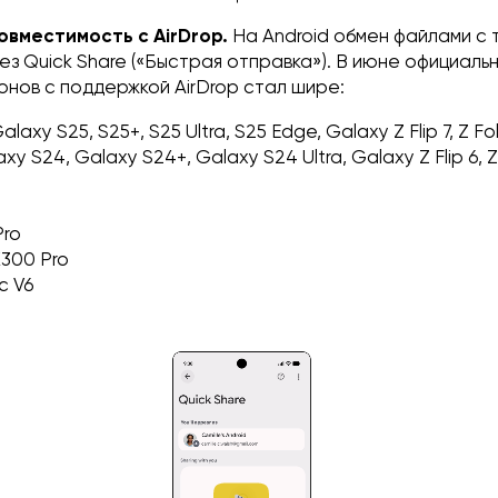
вместимость с AirDrop.
На Android обмен файлами с 
з Quick Share («Быстрая отправка»). В июне официаль
онов с поддержкой AirDrop стал шире:
Galaxy S25, S25+, S25 Ultra, S25 Edge, Galaxy Z Flip 7, Z Fo
axy S24, Galaxy S24+, Galaxy S24 Ultra, Galaxy Z Flip 6, Z
Pro
X300 Pro
c V6