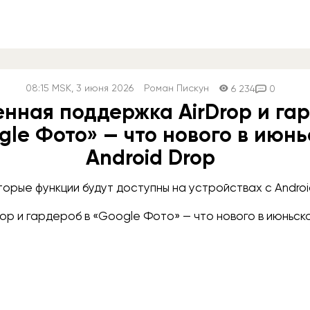
08:15
MSK
, 3 июня 2026
Роман Пискун
6 234
0
нная поддержка AirDrop и гар
gle Фото» — что нового в июн
Android Drop
орые функции будут доступны на устройствах с Android