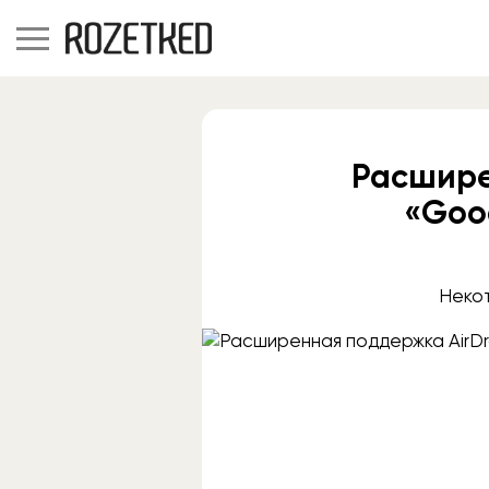
Расшире
«Goo
Некот