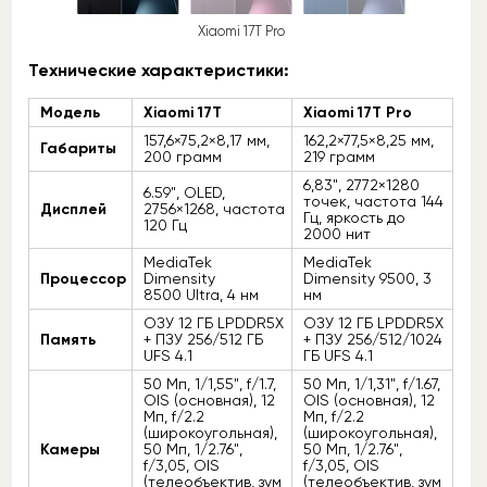
Xiaomi 17T Pro
Технические характеристики:
Модель
Xiaomi 17T
Xiaomi 17T Pro
157,6×75,2×8,17 мм,
162,2×77,5×8,25 мм,
Габариты
200 грамм
219 грамм
6,83", 2772×1280
6.59", OLED,
точек, частота 144
Дисплей
2756×1268, частота
Гц, яркость до
120 Гц
2000 нит
MediaTek
MediaTek
Процессор
Dimensity
Dimensity 9500, 3
8500 Ultra, 4 нм
нм
ОЗУ 12 ГБ LPDDR5X
ОЗУ 12 ГБ LPDDR5X
Память
+ ПЗУ 256/512 ГБ
+ ПЗУ 256/512/1024
UFS 4.1
ГБ UFS 4.1
50 Мп, 1/1,55", f/1.7,
50 Мп, 1/1,31", f/1.67,
OIS (основная), 12
OIS (основная), 12
Мп, f/2.2
Мп, f/2.2
(широкоугольная),
(широкоугольная),
Камеры
50 Мп, 1/2.76",
50 Мп, 1/2.76",
f/3,05, OIS
f/3,05, OIS
(телеобъектив, зум
(телеобъектив, зум