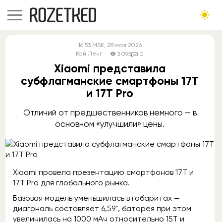
16:53
MSK
, 28 мая 2026
Кай Ленг
3 095
0
Xiaomi представила
субфлагманские смартфоны 17T
и 17T Pro
Отличий от предшественников немного — в
основном «улучшили» цены.
Xiaomi провела презентацию смартфонов 17T и
17T Pro для глобального рынка.
Базовая модель уменьшилась в габаритах —
диагональ составляет 6,59", батарея при этом
увеличилась на 1000 мАч относительно 15T и