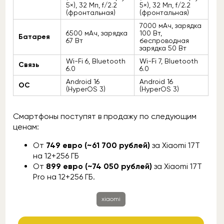
5×), 32 Мп, f/2.2
5×), 32 Мп, f/2.2
(фронтальная)
(фронтальная)
7000 мАч, зарядка
6500 мАч, зарядка
100 Вт,
Батарея
67 Вт
беспроводная
зарядка 50 Вт
Wi-Fi 6, Bluetooth
Wi-Fi 7, Bluetooth
Связь
6.0
6.0
Android 16
Android 16
ОС
(HyperOS 3)
(HyperOS 3)
Смартфоны поступят в продажу по следующим
ценам:
От
749 евро (~61 700 рублей)
за Xiaomi 17T
на 12+256 ГБ
От
899 евро (~74 050 рублей)
за Xiaomi 17T
Pro на 12+256 ГБ.
xiaomi