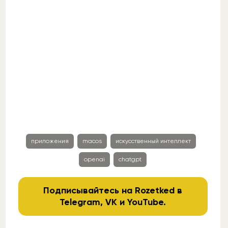
приложения
macos
искусственный интеллект
openai
chatgpt
Подписывайтесь на Rozetked в
Telegram
,
VK
и
YouTube
.