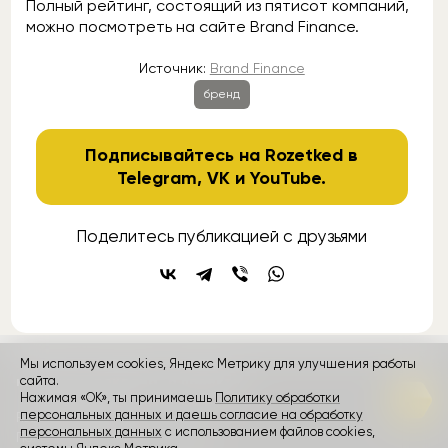
Полный рейтинг, состоящий из пятисот компаний,
можно посмотреть на сайте Brand Finance.
Источник:
Brand Finance
бренд
Подписывайтесь на Rozetked в
Telegram
,
VK
и
YouTube
.
Поделитесь публикацией с друзьями
Мы используем cookies, Яндекс Метрику для улучшения работы
контакты
реклама
о проекте
сайта.
Нажимая «ОК», ты принимаешь
Политику обработки
персональных данных и даешь согласие на обработку
Rozetked © 2026
персональных данных
с использованием файлов cookies,
Пользовательское соглашение