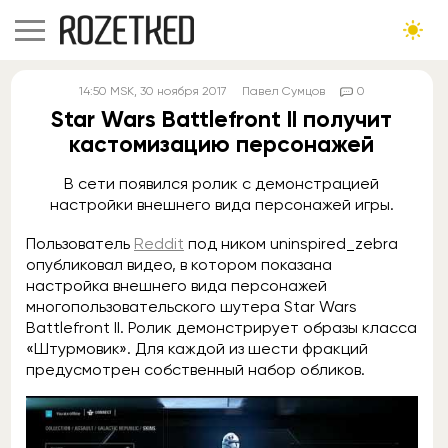
14:50
MSK
, 30 ноября 2017
Павел Сумцов
0
Star Wars Battlefront II получит
кастомизацию персонажей
В сети появился ролик с демонстрацией
настройки внешнего вида персонажей игры.
Пользователь
Reddit
под ником uninspired_zebra
опубликовал видео, в котором показана
настройка внешнего вида персонажей
многопользовательского шутера Star Wars
Battlefront II. Ролик демонстрирует образы класса
«Штурмовик». Для каждой из шести фракций
предусмотрен собственный набор обликов.