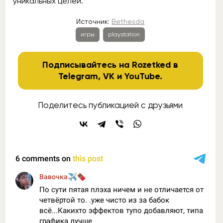
уникальных целей.
Источник:
Bethesda
игры
playstation
Подписывайтесь на Rozetked в
Telegram
,
VK
и
YouTube
.
Поделитесь публикацией с друзьями