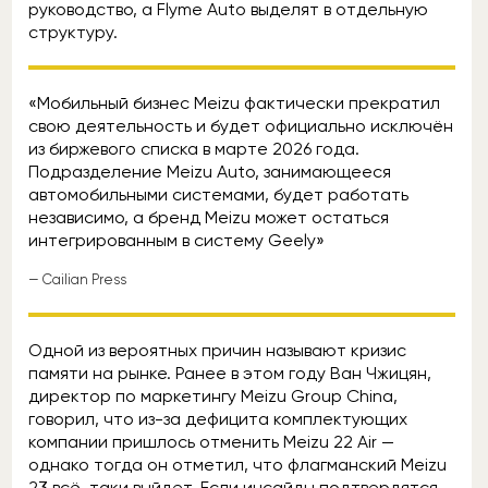
руководство, а Flyme Auto выделят в отдельную
структуру.
«Мобильный бизнес Meizu фактически прекратил
свою деятельность и будет официально исключён
из биржевого списка в марте 2026 года.
Подразделение Meizu Auto, занимающееся
автомобильными системами, будет работать
независимо, а бренд Meizu может остаться
интегрированным в систему Geely»
— Cailian Press
Одной из вероятных причин называют кризис
памяти на рынке. Ранее в этом году Ван Чжицян,
директор по маркетингу Meizu Group China,
говорил, что из-за дефицита комплектующих
компании пришлось отменить Meizu 22 Air —
однако тогда он отметил, что флагманский Meizu
23 всё-таки выйдет. Если инсайды подтвердятся,