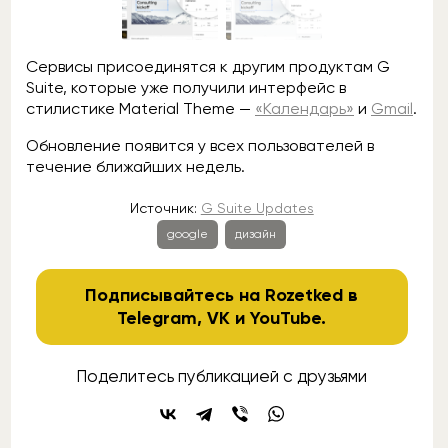
Сервисы присоединятся к другим продуктам G
Suite, которые уже получили интерфейс в
стилистике Material Theme —
«Календарь»
и
Gmail
.
Обновление появится у всех пользователей в
течение ближайших недель.
Источник:
G Suite Updates
google
дизайн
Подписывайтесь на Rozetked в
Telegram
,
VK
и
YouTube
.
Поделитесь публикацией с друзьями