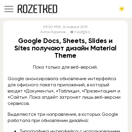
09:00
MSK
, 16 января 2019
Антон Курилов
7 067
0
Google Docs, Sheets, Slides и
Sites получают дизайн Material
Theme
Пока только для веб-версий.
Google анонсировала обновление интерфейса
для офисного пакета приложений, в который
входят «Документы», «Таблицы», «Презентации» и
«Сайты». Пока апдейт затронет лишь веб-версии
сервисов.
Выделяются три направления, в которых Google
работала при обновлении дизайна:
Типографика интерфейса с использованием