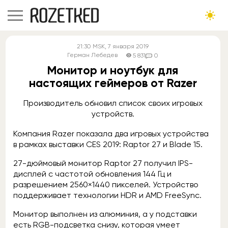
21:30
MSK
, 7 января 2019
Герман Лебедев
5 831
0
Монитор и ноутбук для
настоящих геймеров от Razer
Производитель обновил список своих игровых
устройств.
Компания Razer показала два игровых устройства
в рамках выставки CES 2019: Raptor 27 и Blade 15.
27-дюймовый монитор Raptor 27 получил IPS-
дисплей с частотой обновления 144 Гц и
разрешением 2560×1440 пикселей. Устройство
поддерживает технологии HDR и AMD FreeSync.
Монитор выполнен из алюминия, а у подставки
есть RGB-подсветка снизу, которая умеет