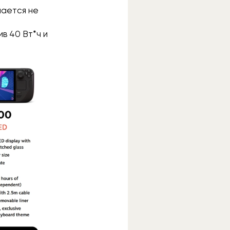
чается не
в 40 Вт*ч и