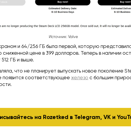
Источник: Valve
краном и 64/256 ГБ была первой, которую представила
 сниженной цене в 399 долларов. Теперь в наличии ос
512 ГБ и выше.
вляла, что не планирует выпускать новое поколение S
не появится соответствующее
железо
с большим приро
ости.
исывайтесь на Rozetked в
Telegram
,
VK
и
YouT