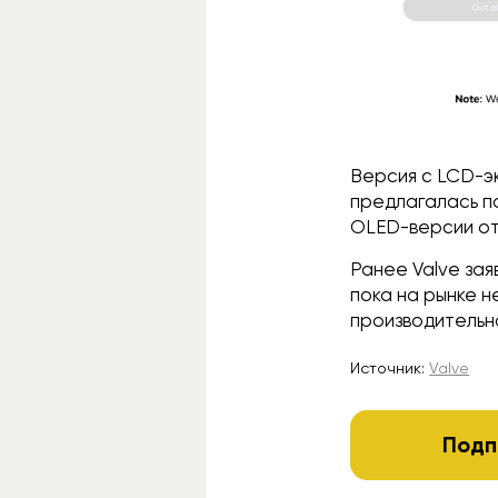
Версия с LCD-э
предлагалась по
OLED-версии от 
Ранее Valve зая
пока на рынке 
производительн
Источник:
Valve
Подп