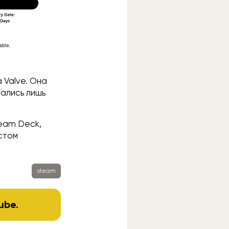
 Valve. Она
тались лишь
team Deck,
стом
steam
ube
.