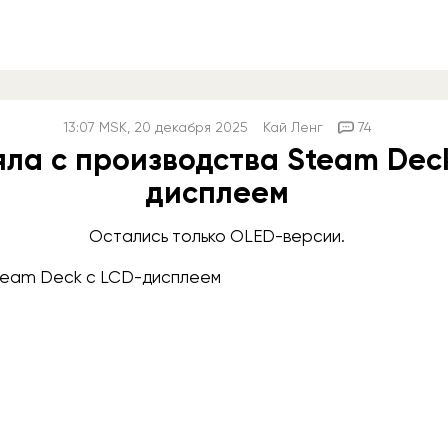
13:07
MSK
, 20 декабря 2025
Кай Ленг
74
яла с производства Steam Dec
дисплеем
Остались только OLED-версии.